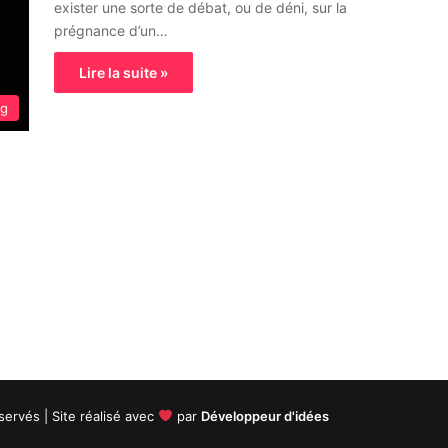
exister une sorte de débat, ou de déni, sur la
prégnance d’un…
Lire la suite »
og
servés | Site réalisé avec
par
Développeur d'idées