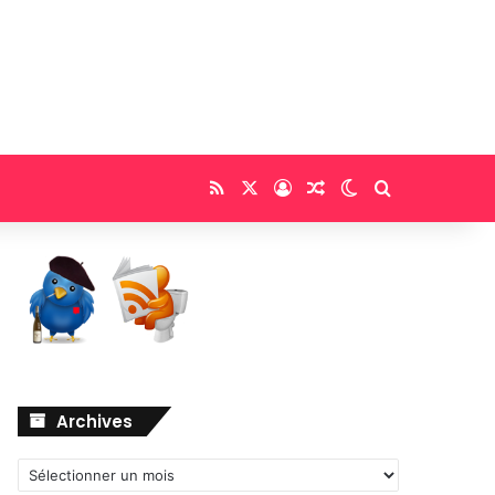
RSS
X
Connexion
Article Aléatoire
Switch skin
Rechercher
Archives
Archives