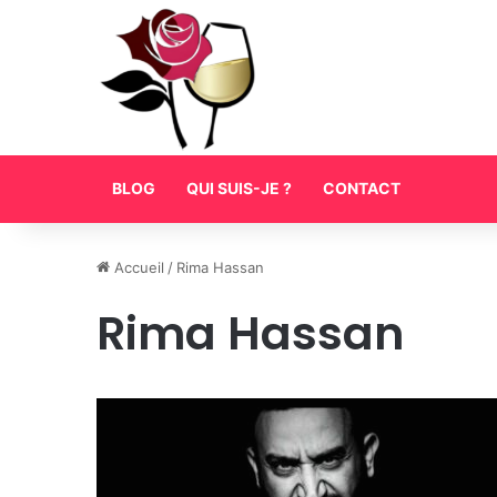
BLOG
QUI SUIS-JE ?
CONTACT
Accueil
/
Rima Hassan
Rima Hassan