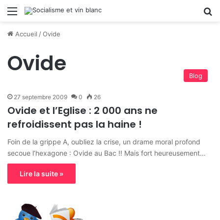
Menu
R
Accueil
/
Ovide
Ovide
Blog
27 septembre 2009
0
26
Ovide et l’Eglise : 2 000 ans ne
refroidissent pas la haine !
Foin de la grippe A, oubliez la crise, un drame moral profond
secoue l’hexagone : Ovide au Bac !! Mais fort heureusement…
Lire la suite »