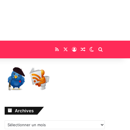
RSS
X
Connexion
Article Aléatoire
Switch skin
Rechercher
Archives
Archives