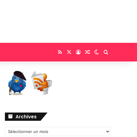
RSS
X
Connexion
Article Aléatoire
Switch skin
Rechercher
Archives
Archives