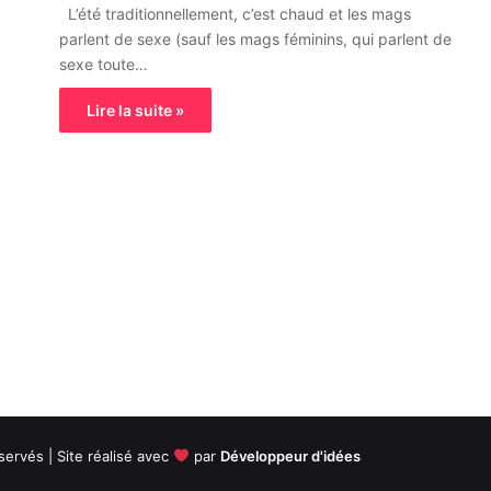
L’été traditionnellement, c’est chaud et les mags
parlent de sexe (sauf les mags féminins, qui parlent de
sexe toute…
Lire la suite »
servés | Site réalisé avec
par
Développeur d'idées