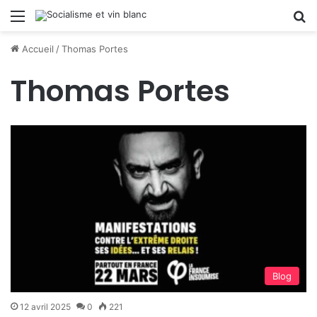
Menu
R
Accueil
/
Thomas Portes
Thomas Portes
Blog
12 avril 2025
0
221