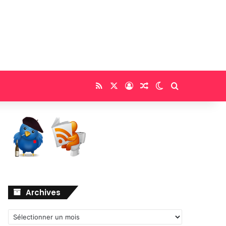
RSS
X
Connexion
Article Aléatoire
Switch skin
Rechercher
Archives
Archives