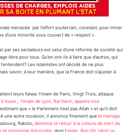
onale menacée par l’effort souterrain, constant, pour miner
rmes d’une minorité sous couvert de « respect ».
oisi par ses sectateurs est celui d’une réforme de société qui
ge libre pour tous. Qu’en ont-ils à faire que d’autres, qui
 l’entendent? Les islamistes ont décidé de ne plus
mais savoir, à leur manière, que la France doit s’ajuster à
ettent leurs fatwa: l’imam de Paris, Vingt-Trois, attaque
 à tous
« ,
l’imam de Lyon, Bar’barin, appelle tout
 estimant que « le Parlement n’est pas Allah » et qu’il doit
». A une autre occasion, il annonce finement que
le mariage
asbourg, Rakoto,
dénonce le retour à la culture de mort du
 et richissime théocratie
, dont l
‘imam, Ben Oit, bénit un