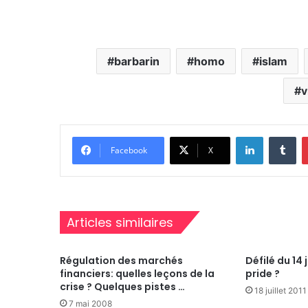
barbarin
homo
islam
v
Linkedin
Tu
Facebook
X
Articles similaires
Régulation des marchés
Défilé du 14 j
financiers: quelles leçons de la
pride ?
crise ? Quelques pistes …
18 juillet 2011
7 mai 2008