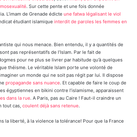
homosexualité
. Sur cette pente et une fois donnée
aria. L’imam de Grenade édicte
une fatwa légalisant le viol
yndicat étudiant islamique
interdit de paroles les femmes en
ntiste qui nous menace. Bien entendu, il y a quantités de
nt pas représentatifs de l’Islam. Par le fait de
s dogmes pour ne plus se livrer par habitude qu’à quelques
gue théisme. Le véritable Islam porte une volonté de
imaginer un monde qui ne soit pas régit par lui. Il dispose
une
propagande sans nuance
. Et capable de faire le coup de
es égyptiennes en bikini contre l’islamisme, apparaissent
es dans la rue
. A Paris, pas au Caire ! Faut-il craindre un
n tout cas,
coulent déjà sans retenue
.
s la liberté, à la violence la tolérance! Pour que la France