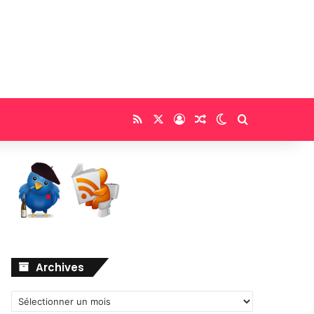
RSS
X
Connexion
Article Aléatoire
Switch skin
Rechercher
Archives
Archives