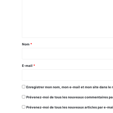
m
m
e
n
t
a
Nom
*
i
r
e
E-mail
*
*
Enregistrer mon nom, mon e-mail et mon site dans le
Prévenez-moi de tous les nouveaux commentaires par
Prévenez-moi de tous les nouveaux articles par e-mai