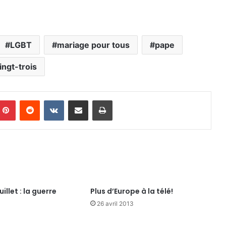
LGBT
mariage pour tous
pape
ingt-trois
mblr
Pinterest
Reddit
VKontakte
Partager par email
Imprimer
uillet : la guerre
Plus d’Europe à la télé!
26 avril 2013