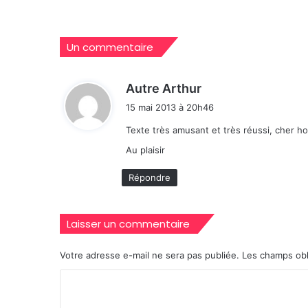
Un commentaire
d
Autre Arthur
i
15 mai 2013 à 20h46
t
Texte très amusant et très réussi, cher 
:
Au plaisir
Répondre
Laisser un commentaire
Votre adresse e-mail ne sera pas publiée.
Les champs obl
C
o