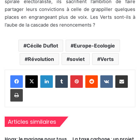
spirale électoraliste, ils sacrifient l’ambition de faire
partager leurs convictions à celle de grappiller quelques
places en engrangeant plus de voix. Les Verts sont-ils à
l’aube de la cascade des renoncements ?
Cécile Duflot
Europe-Ecologie
Révolution
soviet
Verts
Linkedin
Tumblr
Pinterest
Reddit
VKontakte
Partager par email
Imprimer
Articles similaires
Hoax: le mariage pour tous
La taxe carbone : un projet