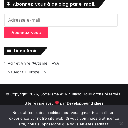
Abonnez-vous à ce blog par e-mail.
Adresse
e-
mail
Abonnez-vous
Liens Amis
Agir et Vivre l’Autisme – AVA
Sauvons l’Europe – SLE
© Copyright 2026, Socialisme et Vin Blanc. Tous droits réservés |
Site réalisé avec
par
Développeur d'idées
Nous utilisons des cookies pour vous garantir la meilleure
RSS
X
expérience sur notre site web. Si vous continuez à utiliser ce
site, nous supposerons que vous en êtes satisfait.