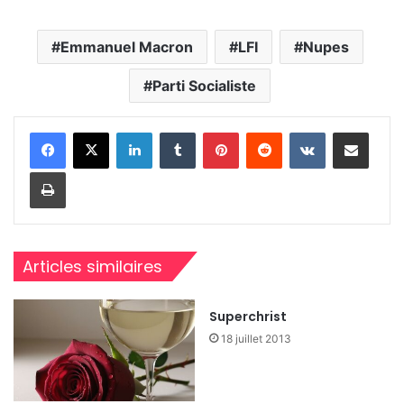
Emmanuel Macron
LFI
Nupes
Parti Socialiste
Linkedin
Tumblr
Pinterest
Reddit
VKontakte
Partager par email
Imprimer
Articles similaires
Superchrist
18 juillet 2013