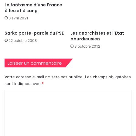
Le fantasme d’une France
à feu et à sang
8 avril 2021
Sarko porte-parole du PSE
Les anarchistes et l’Etat
bourdieusien
22 octobre 2008
3 octobre 2012
Laisser un commentaire
Votre adresse e-mail ne sera pas publiée.
Les champs obligatoires
sont indiqués avec
*
C
o
m
m
e