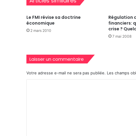
Articles similaires
Le FMI révise sa doctrine
Régulation 
économique
financiers: 
crise ? Quel
2 mars 2010
7 mai 2008
Laisser un commentaire
Votre adresse e-mail ne sera pas publiée.
Les champs obl
C
o
m
m
e
n