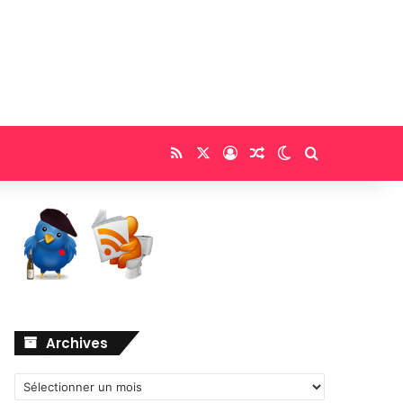
RSS
X
Connexion
Article Aléatoire
Switch skin
Rechercher
Archives
Archives