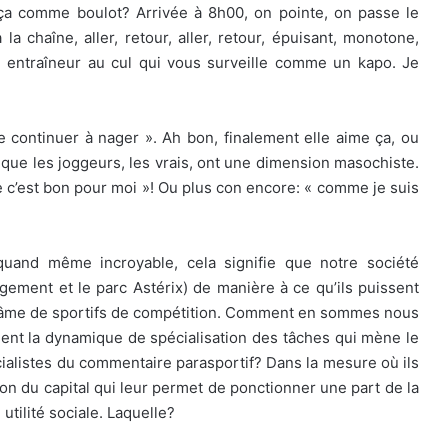
 ça comme boulot? Arrivée à 8h00, on pointe, on passe le
à la chaîne, aller, retour, aller, retour, épuisant, monotone,
n entraîneur au cul qui vous surveille comme un kapo. Je
 de continuer à nager ». Ah bon, finalement elle aime ça, ou
 que les joggeurs, les vrais, ont une dimension masochiste.
que c’est bon pour moi »! Ou plus con encore: « comme je suis
quand même incroyable, cela signifie que notre société
logement et le parc Astérix) de manière à ce qu’ils puissent
 d’âme de sportifs de compétition. Comment en sommes nous
ent la dynamique de spécialisation des tâches qui mène le
alistes du commentaire parasportif? Dans la mesure où ils
on du capital qui leur permet de ponctionner une part de la
 utilité sociale. Laquelle?