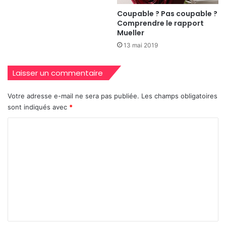
Coupable ? Pas coupable ?
Comprendre le rapport
Mueller
13 mai 2019
Laisser un commentaire
Votre adresse e-mail ne sera pas publiée.
Les champs obligatoires
sont indiqués avec
*
C
o
m
m
e
n
t